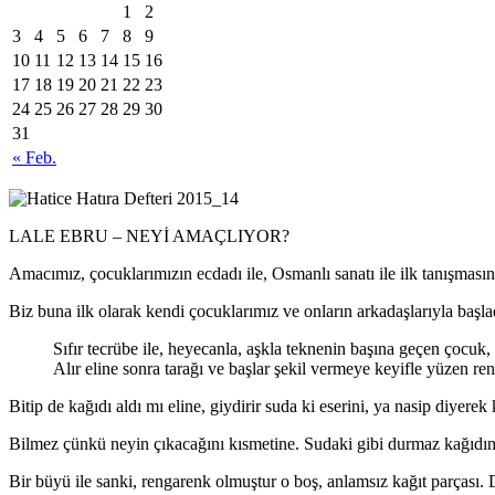
1
2
3
4
5
6
7
8
9
10
11
12
13
14
15
16
17
18
19
20
21
22
23
24
25
26
27
28
29
30
31
« Feb.
LALE EBRU – NEYİ AMAÇLIYOR?
Amacımız, çocuklarımızın ecdadı ile, Osmanlı sanatı ile ilk tanışma
Biz buna ilk olarak kendi çocuklarımız ve onların arkadaşlarıyla başla
Sıfır tecrübe ile, heyecanla, aşkla teknenin başına geçen çocuk, 
Alır eline sonra tarağı ve başlar şekil vermeye keyifle yüzen ren
Bitip de kağıdı aldı mı eline, giydirir suda ki eserini, ya nasip diyerek
Bilmez çünkü neyin çıkacağını kısmetine. Sudaki gibi durmaz kağıdın 
Bir büyü ile sanki, rengarenk olmuştur o boş, anlamsız kağıt parçası