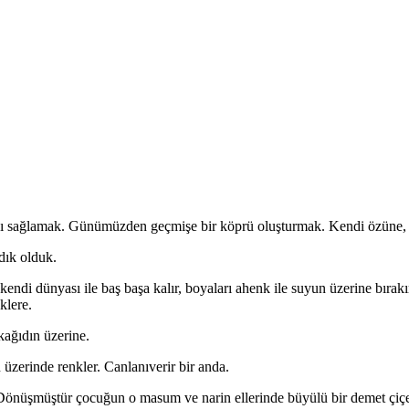
sını sağlamak. Günümüzden geçmişe bir köprü oluşturmak. Kendi özüne, g
dık olduk.
kendi dünyası ile baş başa kalır, boyaları ahenk ile suyun üzerine bırakır
klere.
 kağıdın üzerine.
üzerinde renkler. Canlanıverir bir anda.
. Dönüşmüştür çocuğun o masum ve narin ellerinde büyülü bir demet çiç