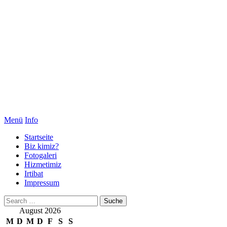
Menü
Info
Startseite
Biz kimiz?
Fotogaleri
Hizmetimiz
Irtibat
Impressum
August 2026
M
D
M
D
F
S
S